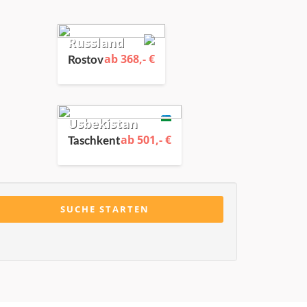
Russland
ab 368,- €
Rostov
Usbekistan
ab 501,- €
Taschkent
SUCHE STARTEN