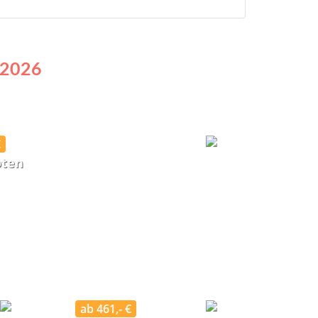
 2026
€
oten
ab 461,- €