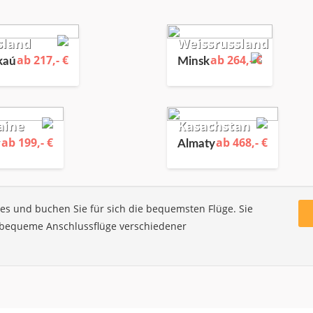
sland
Weissrussland
ab 217,- €
ab 264,- €
aú
Minsk
aine
Kasachstan
ab 199,- €
ab 468,- €
w
Almaty
nes und buchen Sie für sich die bequemsten Flüge. Sie
d bequeme Anschlussflüge verschiedener