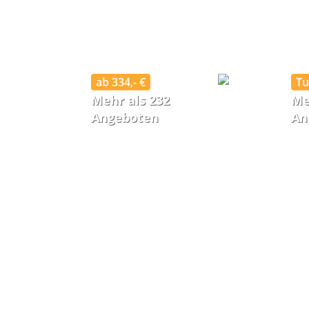
ab 334,- €
Tu
Mehr als 232
Me
Angeboten
An