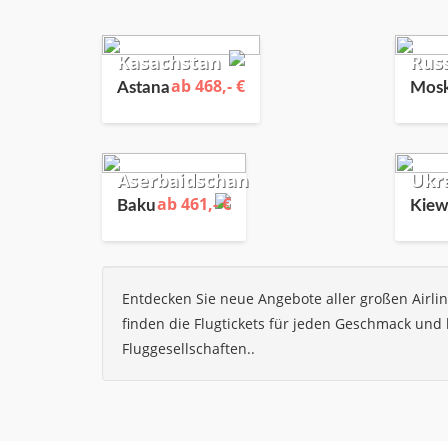
Kasachstan
Rus
ab 468,- €
Astana
Mosk
Aserbaidschan
Ukr
ab 461,- €
Baku
Kie
Entdecken Sie neue Angebote aller großen Airli
finden die Flugtickets für jeden Geschmack un
Fluggesellschaften..