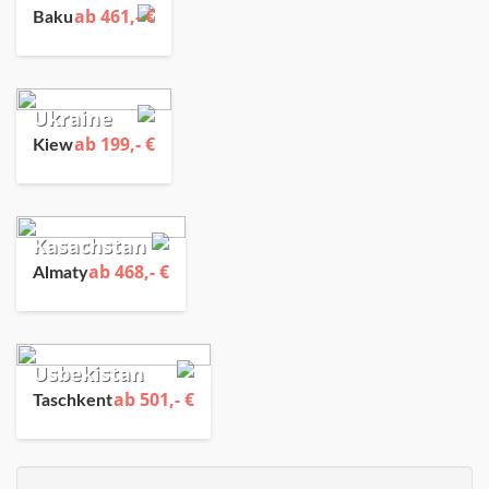
ab 461,- €
Baku
Ukraine
ab 199,- €
Kiew
Kasachstan
ab 468,- €
Almaty
Usbekistan
ab 501,- €
Taschkent