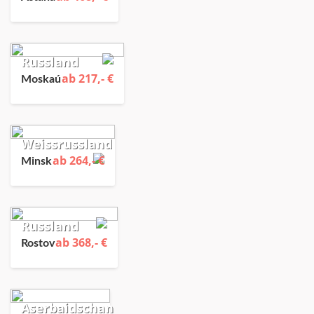
Russland
ab 217,- €
Moskaú
Weissrussland
ab 264,- €
Minsk
Russland
ab 368,- €
Rostov
Aserbaidschan